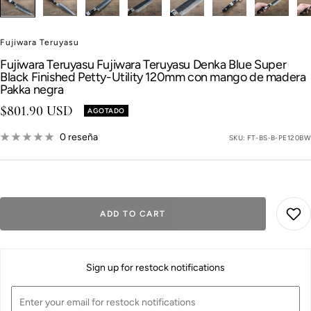
Fujiwara Teruyasu
Fujiwara Teruyasu Fujiwara Teruyasu Denka Blue Super
Black Finished Petty-Utility 120mm con mango de madera
Pakka negra
Precio de venta
$801.90 USD
AGOTADO
0 reseña
SKU:
FT-BS-B-PE120BW
ADD TO CART
Sign up for restock notifications