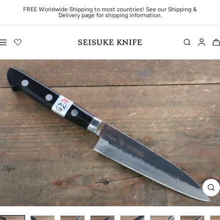
Saltar al contenido
FREE Worldwide Shipping to most countries! See our Shipping &
Delivery page for shipping information.
Navigación
Seisuke Knife
Zo